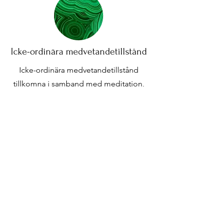
Icke-ordinära medvetandetillstånd
Icke-ordinära medvetandetillstånd
tillkomna i samband med meditation,
dans eller intag av psykedeliska
substanser kan vara både djupgående
och komplexa. De kan väcka större
existentiella och filosofiska frågor. Min
roll är att främja en ansvarsfull
förståelse och hantering av dessa
upplevelser utifrån harm-reduction &
integrationsprinciper. Vänligen
observera att psykedelika är kraftfulla